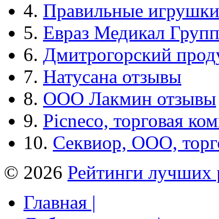
4.
Правильные игрушк
5.
Евраз Медикал Груп
6.
Дмитрогорский прод
7.
Натусана отзывы
8.
ООО Лакмин отзывы
9.
Picneco, торговая ко
10.
Секвиор, ООО, тор
© 2026
Рейтинги лучших 
Главная |