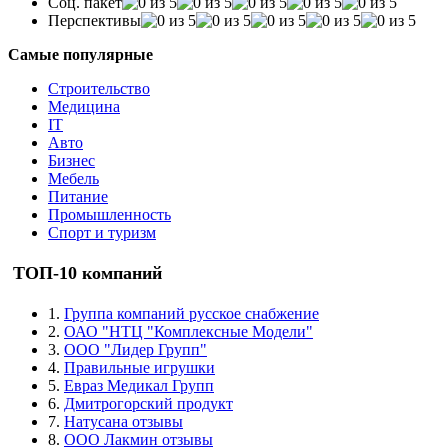
Соц. пакет
Перспективы
Самые популярные
Строительство
Медицина
IT
Авто
Бизнес
Мебель
Питание
Промышленность
Спорт и туризм
ТОП-10 компаний
1.
Группа компаний русское снабжение
2.
ОАО "НТЦ "Комплексные Модели"
3.
ООО "Лидер Групп"
4.
Правильные игрушки
5.
Евраз Медикал Групп
6.
Дмитрогорский продукт
7.
Натусана отзывы
8.
ООО Лакмин отзывы