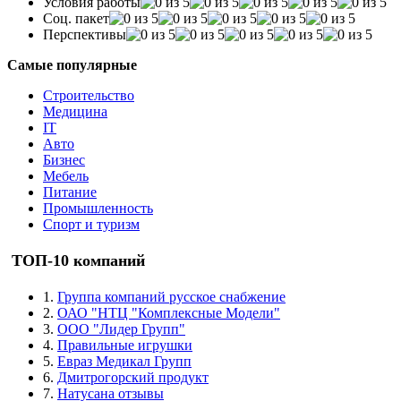
Условия работы
Соц. пакет
Перспективы
Самые популярные
Строительство
Медицина
IT
Авто
Бизнес
Мебель
Питание
Промышленность
Спорт и туризм
ТОП-10 компаний
1.
Группа компаний русское снабжение
2.
ОАО "НТЦ "Комплексные Модели"
3.
ООО "Лидер Групп"
4.
Правильные игрушки
5.
Евраз Медикал Групп
6.
Дмитрогорский продукт
7.
Натусана отзывы