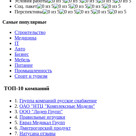
Условия работы
Соц. пакет
Перспективы
Самые популярные
Строительство
Медицина
IT
Авто
Бизнес
Мебель
Питание
Промышленность
Спорт и туризм
ТОП-10 компаний
1.
Группа компаний русское снабжение
2.
ОАО "НТЦ "Комплексные Модели"
3.
ООО "Лидер Групп"
4.
Правильные игрушки
5.
Евраз Медикал Групп
6.
Дмитрогорский продукт
7.
Натусана отзывы