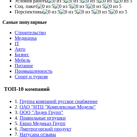
Условия работы
Соц. пакет
Перспективы
Самые популярные
Строительство
Медицина
IT
Авто
Бизнес
Мебель
Питание
Промышленность
Спорт и туризм
ТОП-10 компаний
1.
Группа компаний русское снабжение
2.
ОАО "НТЦ "Комплексные Модели"
3.
ООО "Лидер Групп"
4.
Правильные игрушки
5.
Евраз Медикал Групп
6.
Дмитрогорский продукт
7.
Натусана отзывы