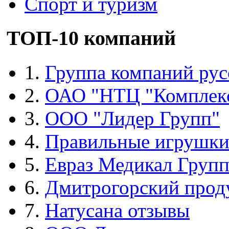
Спорт и туризм
ТОП-10 компаний
1.
Группа компаний рус
2.
ОАО "НТЦ "Комплек
3.
ООО "Лидер Групп"
4.
Правильные игрушк
5.
Евраз Медикал Груп
6.
Дмитрогорский прод
7.
Натусана отзывы