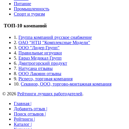
Питание
Промышленность
Спорт и туризм
ТОП-10 компаний
1.
Группа компаний русское снабжение
2.
ОАО "НТЦ "Комплексные Модели"
3.
ООО "Лидер Групп"
4.
Правильные игрушки
5.
Евраз Медикал Групп
6.
Дмитрогорский продукт
7.
Натусана отзывы
8.
ООО Лакмин отзывы
9.
Picneco, торговая компания
10.
Секвиор, ООО, торгово-монтажная компания
© 2026
Рейтинги лучших работодателей
.
Главная |
Добавить отзыв |
Поиск отзывов |
Рейтинги |
Каталог |