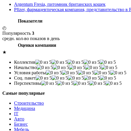
Argentum Fresia, питомник британских кошек
Pfizer, фармацевтическая компания, представительство в 
Показатели
◴
Популярность
3
средн. кол-во показов в день
Оценки компании
★
Коллектив
Начальство
Условия работы
Соц. пакет
Перспективы
Самые популярные
Строительство
Медицина
IT
Авто
Бизнес
Мебель