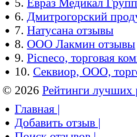
5.
Евраз Медикал Груп
6.
Дмитрогорский прод
7.
Натусана отзывы
8.
ООО Лакмин отзывы
9.
Picneco, торговая ко
10.
Секвиор, ООО, тор
© 2026
Рейтинги лучших 
Главная |
Добавить отзыв |
Поиск отзывов |