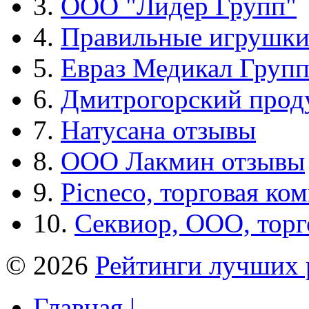
3.
ООО "Лидер Групп"
4.
Правильные игрушк
5.
Евраз Медикал Груп
6.
Дмитрогорский прод
7.
Натусана отзывы
8.
ООО Лакмин отзывы
9.
Picneco, торговая ко
10.
Секвиор, ООО, тор
© 2026
Рейтинги лучших 
Главная |