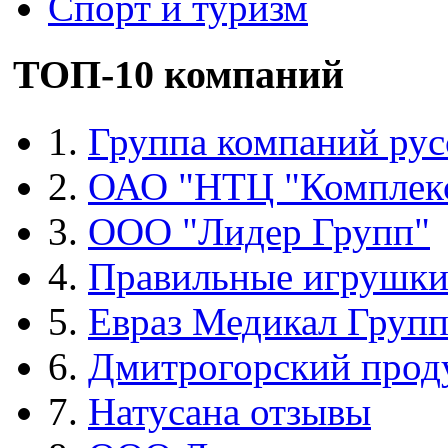
Спорт и туризм
ТОП-10 компаний
1.
Группа компаний рус
2.
ОАО "НТЦ "Комплек
3.
ООО "Лидер Групп"
4.
Правильные игрушк
5.
Евраз Медикал Груп
6.
Дмитрогорский прод
7.
Натусана отзывы