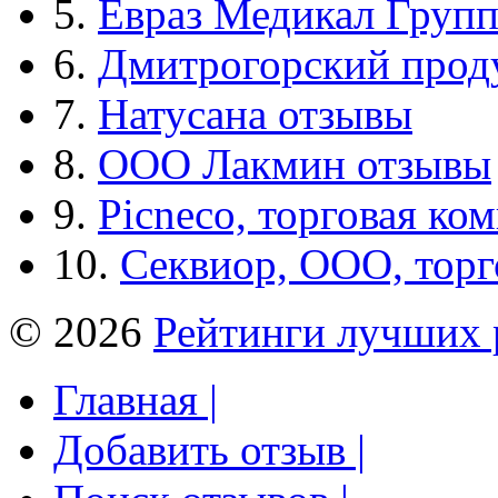
5.
Евраз Медикал Груп
6.
Дмитрогорский прод
7.
Натусана отзывы
8.
ООО Лакмин отзывы
9.
Picneco, торговая ко
10.
Секвиор, ООО, тор
© 2026
Рейтинги лучших 
Главная |
Добавить отзыв |