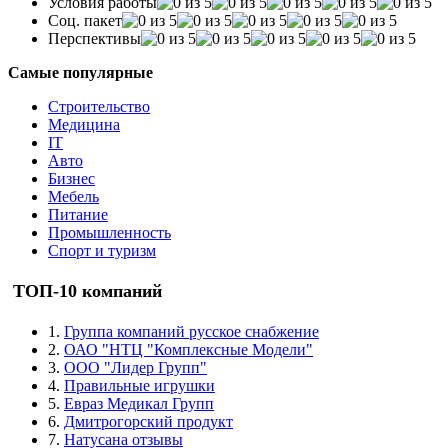
Условия работы
Соц. пакет
Перспективы
Самые популярные
Строительство
Медицина
IT
Авто
Бизнес
Мебель
Питание
Промышленность
Спорт и туризм
ТОП-10 компаний
1.
Группа компаний русское снабжение
2.
ОАО "НТЦ "Комплексные Модели"
3.
ООО "Лидер Групп"
4.
Правильные игрушки
5.
Евраз Медикал Групп
6.
Дмитрогорский продукт
7.
Натусана отзывы