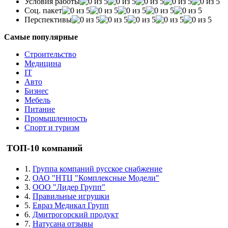
Условия работы
Соц. пакет
Перспективы
Самые популярные
Строительство
Медицина
IT
Авто
Бизнес
Мебель
Питание
Промышленность
Спорт и туризм
ТОП-10 компаний
1.
Группа компаний русское снабжение
2.
ОАО "НТЦ "Комплексные Модели"
3.
ООО "Лидер Групп"
4.
Правильные игрушки
5.
Евраз Медикал Групп
6.
Дмитрогорский продукт
7.
Натусана отзывы