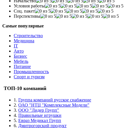
Начальство
Условия работы
Соц. пакет
Перспективы
Самые популярные
Строительство
Медицина
IT
Авто
Бизнес
Мебель
Питание
Промышленность
Спорт и туризм
ТОП-10 компаний
1.
Группа компаний русское снабжение
2.
ОАО "НТЦ "Комплексные Модели"
3.
ООО "Лидер Групп"
4.
Правильные игрушки
5.
Евраз Медикал Групп
6.
Дмитрогорский продукт