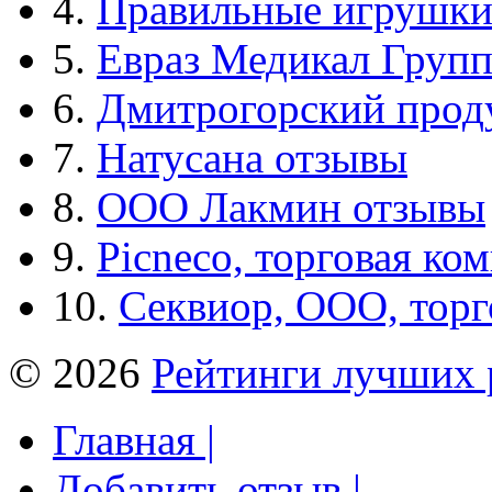
4.
Правильные игрушк
5.
Евраз Медикал Груп
6.
Дмитрогорский прод
7.
Натусана отзывы
8.
ООО Лакмин отзывы
9.
Picneco, торговая ко
10.
Секвиор, ООО, тор
© 2026
Рейтинги лучших 
Главная |
Добавить отзыв |