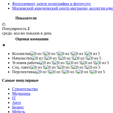
Фотоэлемент, центр полиграфии и фотоуслуг
Московский юридический центр миграции, коллегия адв
Показатели
◴
Популярность
2
средн. кол-во показов в день
Оценки компании
★
Коллектив
Начальство
Условия работы
Соц. пакет
Перспективы
Самые популярные
Строительство
Медицина
IT
Авто
Бизнес
Мебель