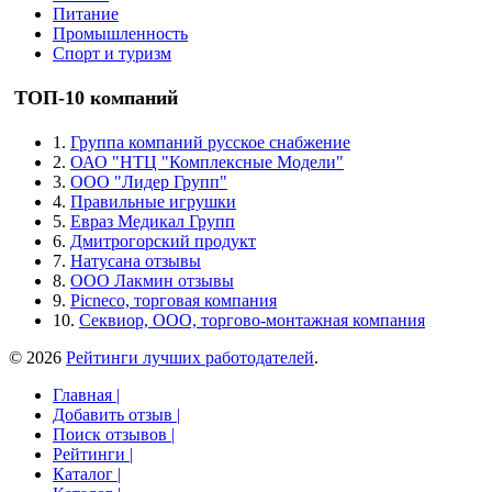
Питание
Промышленность
Спорт и туризм
ТОП-10 компаний
1.
Группа компаний русское снабжение
2.
ОАО "НТЦ "Комплексные Модели"
3.
ООО "Лидер Групп"
4.
Правильные игрушки
5.
Евраз Медикал Групп
6.
Дмитрогорский продукт
7.
Натусана отзывы
8.
ООО Лакмин отзывы
9.
Picneco, торговая компания
10.
Секвиор, ООО, торгово-монтажная компания
© 2026
Рейтинги лучших работодателей
.
Главная |
Добавить отзыв |
Поиск отзывов |
Рейтинги |
Каталог |