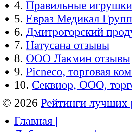
4.
Правильные игрушк
5.
Евраз Медикал Груп
6.
Дмитрогорский прод
7.
Натусана отзывы
8.
ООО Лакмин отзывы
9.
Picneco, торговая ко
10.
Секвиор, ООО, тор
© 2026
Рейтинги лучших 
Главная |