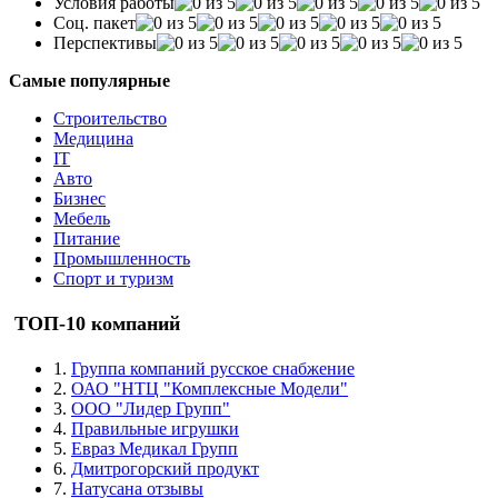
Условия работы
Соц. пакет
Перспективы
Самые популярные
Строительство
Медицина
IT
Авто
Бизнес
Мебель
Питание
Промышленность
Спорт и туризм
ТОП-10 компаний
1.
Группа компаний русское снабжение
2.
ОАО "НТЦ "Комплексные Модели"
3.
ООО "Лидер Групп"
4.
Правильные игрушки
5.
Евраз Медикал Групп
6.
Дмитрогорский продукт
7.
Натусана отзывы