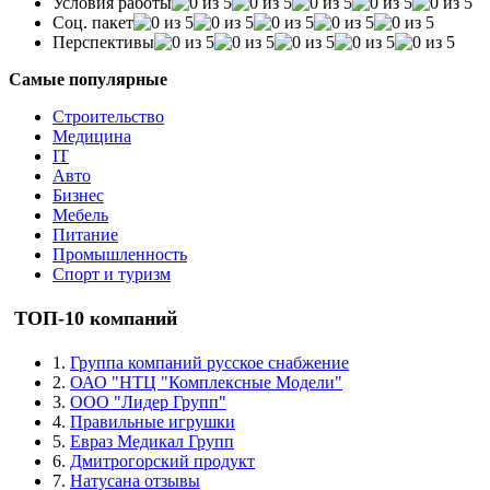
Условия работы
Соц. пакет
Перспективы
Самые популярные
Строительство
Медицина
IT
Авто
Бизнес
Мебель
Питание
Промышленность
Спорт и туризм
ТОП-10 компаний
1.
Группа компаний русское снабжение
2.
ОАО "НТЦ "Комплексные Модели"
3.
ООО "Лидер Групп"
4.
Правильные игрушки
5.
Евраз Медикал Групп
6.
Дмитрогорский продукт
7.
Натусана отзывы