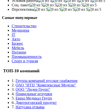
Условия работы
Соц. пакет
Перспективы
Самые популярные
Строительство
Медицина
IT
Авто
Бизнес
Мебель
Питание
Промышленность
Спорт и туризм
ТОП-10 компаний
1.
Группа компаний русское снабжение
2.
ОАО "НТЦ "Комплексные Модели"
3.
ООО "Лидер Групп"
4.
Правильные игрушки
5.
Евраз Медикал Групп
6.
Дмитрогорский продукт
7.
Натусана отзывы