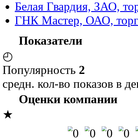
Белая Гвардия, ЗАО, то
ГНК Мастер, ОАО, торг
Показатели
◴
Популярность
2
средн. кол-во показов в де
Оценки компании
★