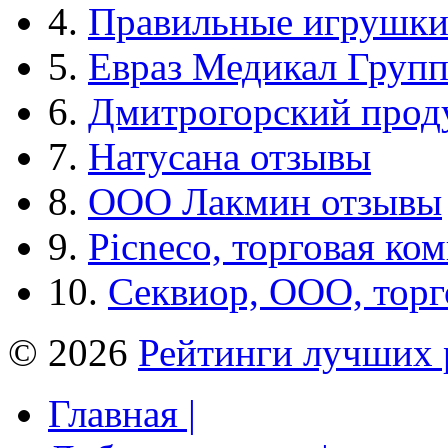
4.
Правильные игрушк
5.
Евраз Медикал Груп
6.
Дмитрогорский прод
7.
Натусана отзывы
8.
ООО Лакмин отзывы
9.
Picneco, торговая ко
10.
Секвиор, ООО, тор
© 2026
Рейтинги лучших 
Главная |