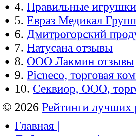
4.
Правильные игрушк
5.
Евраз Медикал Груп
6.
Дмитрогорский прод
7.
Натусана отзывы
8.
ООО Лакмин отзывы
9.
Picneco, торговая ко
10.
Секвиор, ООО, тор
© 2026
Рейтинги лучших 
Главная |