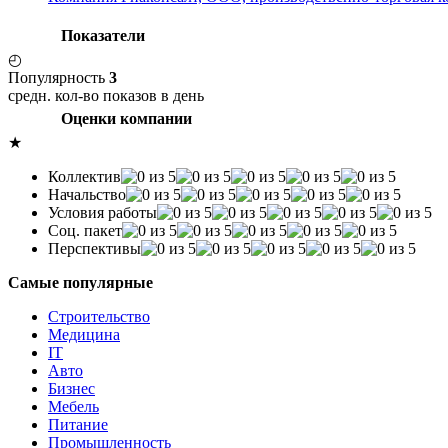
Показатели
◴
Популярность
3
средн. кол-во показов в день
Оценки компании
★
Коллектив
Начальство
Условия работы
Соц. пакет
Перспективы
Самые популярные
Строительство
Медицина
IT
Авто
Бизнес
Мебель
Питание
Промышленность