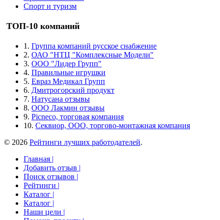
Спорт и туризм
ТОП-10 компаний
1.
Группа компаний русское снабжение
2.
ОАО "НТЦ "Комплексные Модели"
3.
ООО "Лидер Групп"
4.
Правильные игрушки
5.
Евраз Медикал Групп
6.
Дмитрогорский продукт
7.
Натусана отзывы
8.
ООО Лакмин отзывы
9.
Picneco, торговая компания
10.
Секвиор, ООО, торгово-монтажная компания
© 2026
Рейтинги лучших работодателей
.
Главная |
Добавить отзыв |
Поиск отзывов |
Рейтинги |
Каталог |
Каталог |
Наши цели |