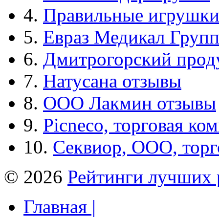
4.
Правильные игрушк
5.
Евраз Медикал Груп
6.
Дмитрогорский прод
7.
Натусана отзывы
8.
ООО Лакмин отзывы
9.
Picneco, торговая ко
10.
Секвиор, ООО, тор
© 2026
Рейтинги лучших 
Главная |