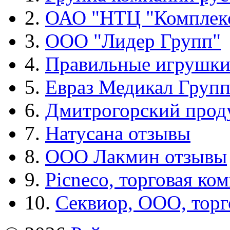
2.
ОАО "НТЦ "Комплек
3.
ООО "Лидер Групп"
4.
Правильные игрушк
5.
Евраз Медикал Груп
6.
Дмитрогорский прод
7.
Натусана отзывы
8.
ООО Лакмин отзывы
9.
Picneco, торговая ко
10.
Секвиор, ООО, тор