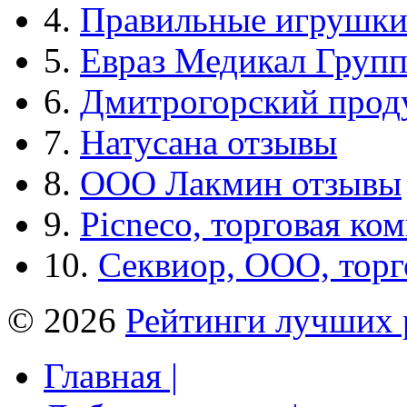
4.
Правильные игрушк
5.
Евраз Медикал Груп
6.
Дмитрогорский прод
7.
Натусана отзывы
8.
ООО Лакмин отзывы
9.
Picneco, торговая ко
10.
Секвиор, ООО, тор
© 2026
Рейтинги лучших 
Главная |