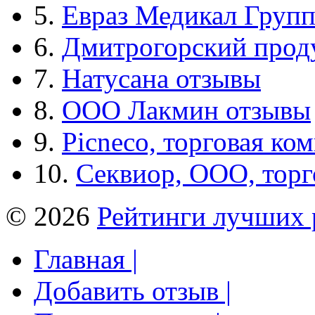
5.
Евраз Медикал Груп
6.
Дмитрогорский прод
7.
Натусана отзывы
8.
ООО Лакмин отзывы
9.
Picneco, торговая ко
10.
Секвиор, ООО, тор
© 2026
Рейтинги лучших 
Главная |
Добавить отзыв |