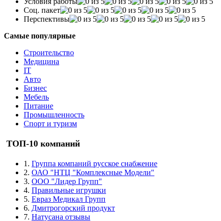
Условия работы
Соц. пакет
Перспективы
Самые популярные
Строительство
Медицина
IT
Авто
Бизнес
Мебель
Питание
Промышленность
Спорт и туризм
ТОП-10 компаний
1.
Группа компаний русское снабжение
2.
ОАО "НТЦ "Комплексные Модели"
3.
ООО "Лидер Групп"
4.
Правильные игрушки
5.
Евраз Медикал Групп
6.
Дмитрогорский продукт
7.
Натусана отзывы