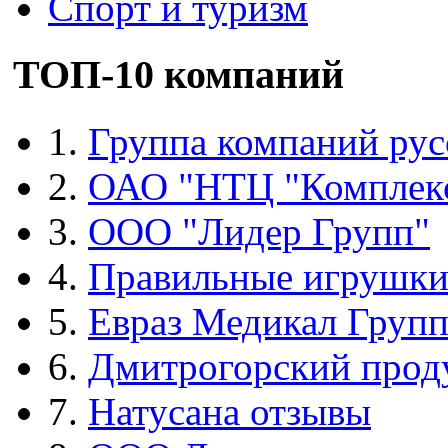
Спорт и туризм
ТОП-10 компаний
1.
Группа компаний рус
2.
ОАО "НТЦ "Комплек
3.
ООО "Лидер Групп"
4.
Правильные игрушк
5.
Евраз Медикал Груп
6.
Дмитрогорский прод
7.
Натусана отзывы