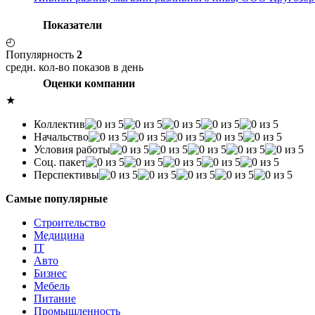
Показатели
◴
Популярность
2
средн. кол-во показов в день
Оценки компании
★
Коллектив
Начальство
Условия работы
Соц. пакет
Перспективы
Самые популярные
Строительство
Медицина
IT
Авто
Бизнес
Мебель
Питание
Промышленность