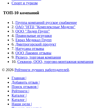
Спорт и туризм
ТОП-10 компаний
1.
Группа компаний русское снабжение
2.
ОАО "НТЦ "Комплексные Модели"
3.
ООО "Лидер Групп"
4.
Правильные игрушки
5.
Евраз Медикал Групп
6.
Дмитрогорский продукт
7.
Натусана отзывы
8.
ООО Лакмин отзывы
9.
Picneco, торговая компания
10.
Секвиор, ООО, торгово-монтажная компания
© 2026
Рейтинги лучших работодателей
.
Главная |
Добавить отзыв |
Поиск отзывов |
Рейтинги |
Каталог |
Каталог |
Наши цели |