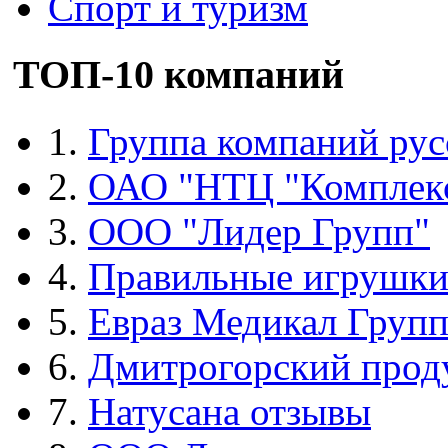
Спорт и туризм
ТОП-10 компаний
1.
Группа компаний рус
2.
ОАО "НТЦ "Комплек
3.
ООО "Лидер Групп"
4.
Правильные игрушк
5.
Евраз Медикал Груп
6.
Дмитрогорский прод
7.
Натусана отзывы