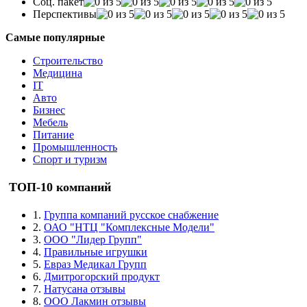
Соц. пакет
Перспективы
Самые популярные
Строительство
Медицина
IT
Авто
Бизнес
Мебель
Питание
Промышленность
Спорт и туризм
ТОП-10 компаний
1.
Группа компаний русское снабжение
2.
ОАО "НТЦ "Комплексные Модели"
3.
ООО "Лидер Групп"
4.
Правильные игрушки
5.
Евраз Медикал Групп
6.
Дмитрогорский продукт
7.
Натусана отзывы
8.
ООО Лакмин отзывы