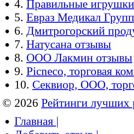
4.
Правильные игрушк
5.
Евраз Медикал Груп
6.
Дмитрогорский прод
7.
Натусана отзывы
8.
ООО Лакмин отзывы
9.
Picneco, торговая ко
10.
Секвиор, ООО, тор
© 2026
Рейтинги лучших 
Главная |