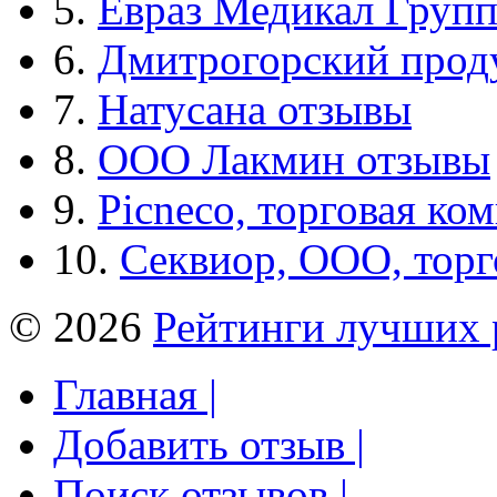
5.
Евраз Медикал Груп
6.
Дмитрогорский прод
7.
Натусана отзывы
8.
ООО Лакмин отзывы
9.
Picneco, торговая ко
10.
Секвиор, ООО, тор
© 2026
Рейтинги лучших 
Главная |
Добавить отзыв |
Поиск отзывов |