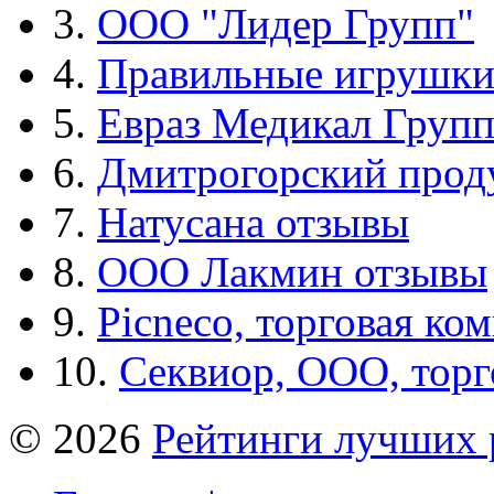
3.
ООО "Лидер Групп"
4.
Правильные игрушк
5.
Евраз Медикал Груп
6.
Дмитрогорский прод
7.
Натусана отзывы
8.
ООО Лакмин отзывы
9.
Picneco, торговая ко
10.
Секвиор, ООО, тор
© 2026
Рейтинги лучших 