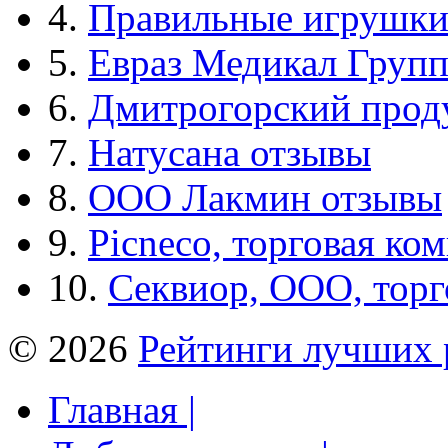
4.
Правильные игрушк
5.
Евраз Медикал Груп
6.
Дмитрогорский прод
7.
Натусана отзывы
8.
ООО Лакмин отзывы
9.
Picneco, торговая ко
10.
Секвиор, ООО, тор
© 2026
Рейтинги лучших 
Главная |