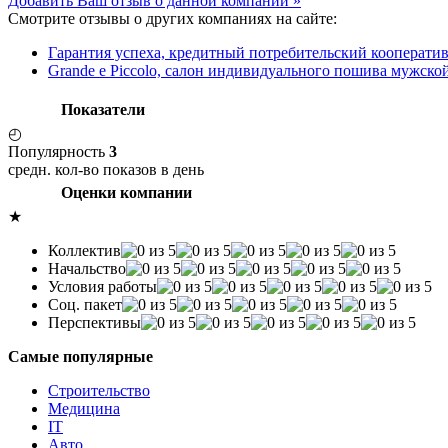
Добавить Ваш отзыв о данной компании »
Смотрите отзывы о других компаниях на сайте:
Гарантия успеха, кредитный потребительский кооперати
Grande e Piccolo, салон индивидуального пошива мужско
Показатели
◴
Популярность
3
средн. кол-во показов в день
Оценки компании
★
Коллектив
Начальство
Условия работы
Соц. пакет
Перспективы
Самые популярные
Строительство
Медицина
IT
Авто