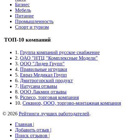
Бизнес
Мебель
Питание
Промышленность
Спорт и туризм
ТОП-10 компаний
1.
Группа компаний русское снабжение
2.
ОАО "НТЦ "Комплексные Модели"
3.
ООО "Лидер Групп"
4.
Правильные игрушки
5.
Евраз Медикал Групп
6.
Дмитрогорский продукт
7.
Натусана отзывы
8.
ООО Лакмин отзывы
9.
Picneco, торговая компания
10.
Секвиор, ООО, торгово-монтажная компания
© 2026
Рейтинги лучших работодателей
.
Главная |
Добавить отзыв |
Поиск отзывов |