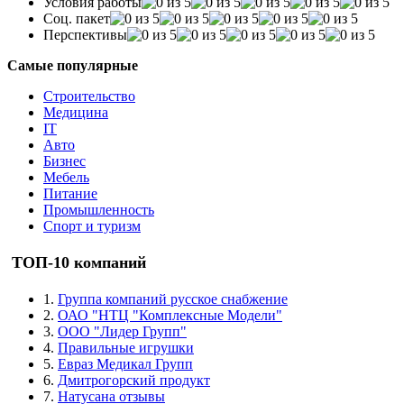
Условия работы
Соц. пакет
Перспективы
Самые популярные
Строительство
Медицина
IT
Авто
Бизнес
Мебель
Питание
Промышленность
Спорт и туризм
ТОП-10 компаний
1.
Группа компаний русское снабжение
2.
ОАО "НТЦ "Комплексные Модели"
3.
ООО "Лидер Групп"
4.
Правильные игрушки
5.
Евраз Медикал Групп
6.
Дмитрогорский продукт
7.
Натусана отзывы