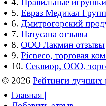
4.
Правильные игрушк
5.
Евраз Медикал Груп
6.
Дмитрогорский прод
7.
Натусана отзывы
8.
ООО Лакмин отзывы
9.
Picneco, торговая ко
10.
Секвиор, ООО, тор
© 2026
Рейтинги лучших 
Главная |
Добавить отзыв |