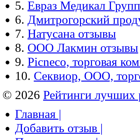
5.
Евраз Медикал Груп
6.
Дмитрогорский прод
7.
Натусана отзывы
8.
ООО Лакмин отзывы
9.
Picneco, торговая ко
10.
Секвиор, ООО, тор
© 2026
Рейтинги лучших 
Главная |
Добавить отзыв |