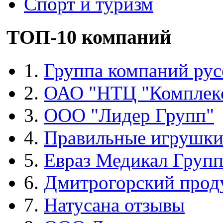
Спорт и туризм
ТОП-10 компаний
1.
Группа компаний рус
2.
ОАО "НТЦ "Комплек
3.
ООО "Лидер Групп"
4.
Правильные игрушк
5.
Евраз Медикал Груп
6.
Дмитрогорский прод
7.
Натусана отзывы