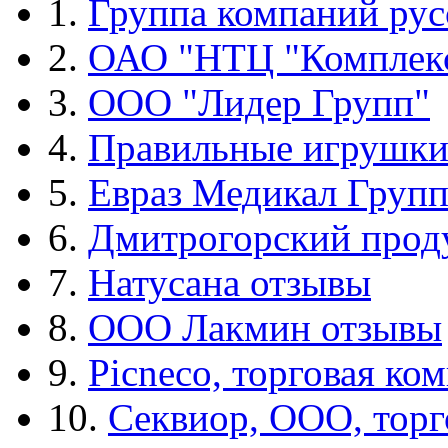
1.
Группа компаний рус
2.
ОАО "НТЦ "Комплек
3.
ООО "Лидер Групп"
4.
Правильные игрушк
5.
Евраз Медикал Груп
6.
Дмитрогорский прод
7.
Натусана отзывы
8.
ООО Лакмин отзывы
9.
Picneco, торговая ко
10.
Секвиор, ООО, тор