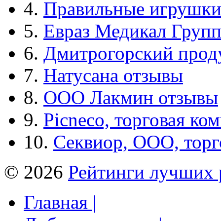
4.
Правильные игрушк
5.
Евраз Медикал Груп
6.
Дмитрогорский прод
7.
Натусана отзывы
8.
ООО Лакмин отзывы
9.
Picneco, торговая ко
10.
Секвиор, ООО, тор
© 2026
Рейтинги лучших 
Главная |