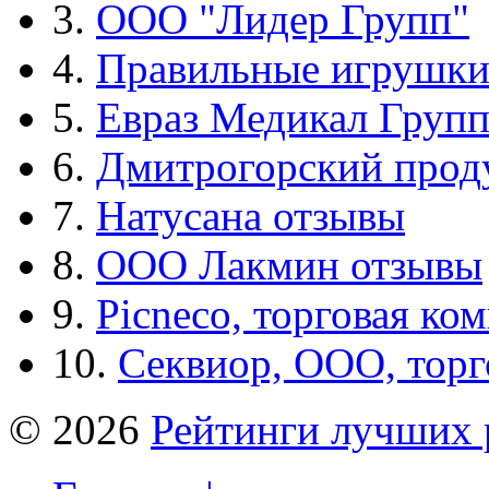
3.
ООО "Лидер Групп"
4.
Правильные игрушк
5.
Евраз Медикал Груп
6.
Дмитрогорский прод
7.
Натусана отзывы
8.
ООО Лакмин отзывы
9.
Picneco, торговая ко
10.
Секвиор, ООО, тор
© 2026
Рейтинги лучших 