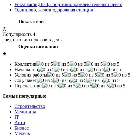
Forza karting hall, спортивно-развлекательный центр
Одинцово, железнодорожная станция
Показатели
◴
Популярность
4
средн. кол-во показов в день
Оценки компании
★
Коллектив
Начальство
Условия работы
Соц. пакет
Перспективы
Самые популярные
Строительство
Медицина
IT
Авто
Бизнес
Мебель