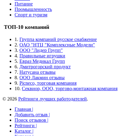
Питание
Промышленность
Спорт и туризм
ТОП-10 компаний
1.
Группа компаний русское снабжение
2.
ОАО "НТЦ "Комплексные Модели"
3.
ООО "Лидер Групп"
4.
Правильные игрушки
5.
Евраз Медикал Групп
6.
Дмитрогорский продукт
7.
Натусана отзывы
8.
ООО Лакмин отзывы
9.
Picneco, торговая компания
10.
Секвиор, ООО, торгово-монтажная компания
© 2026
Рейтинги лучших работодателей
.
Главная |
Добавить отзыв |
Поиск отзывов |
Рейтинги |
Каталог |