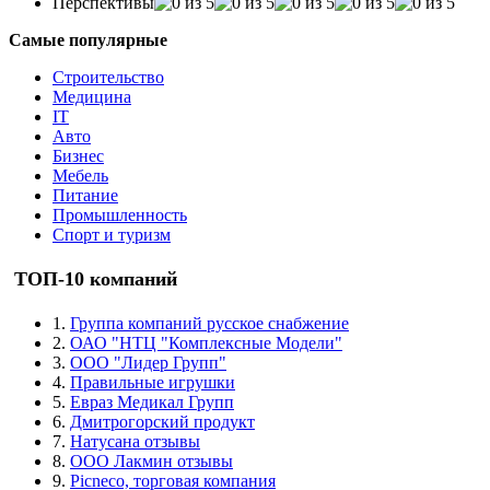
Перспективы
Самые популярные
Строительство
Медицина
IT
Авто
Бизнес
Мебель
Питание
Промышленность
Спорт и туризм
ТОП-10 компаний
1.
Группа компаний русское снабжение
2.
ОАО "НТЦ "Комплексные Модели"
3.
ООО "Лидер Групп"
4.
Правильные игрушки
5.
Евраз Медикал Групп
6.
Дмитрогорский продукт
7.
Натусана отзывы
8.
ООО Лакмин отзывы
9.
Picneco, торговая компания