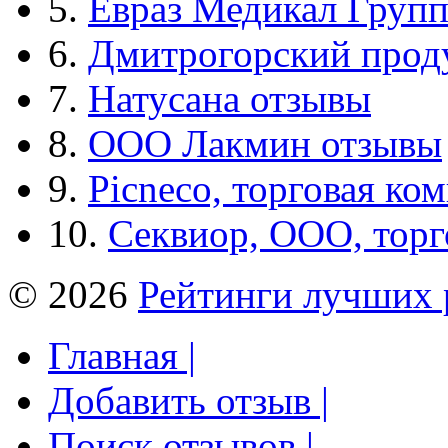
5.
Евраз Медикал Груп
6.
Дмитрогорский прод
7.
Натусана отзывы
8.
ООО Лакмин отзывы
9.
Picneco, торговая ко
10.
Секвиор, ООО, тор
© 2026
Рейтинги лучших 
Главная |
Добавить отзыв |
Поиск отзывов |