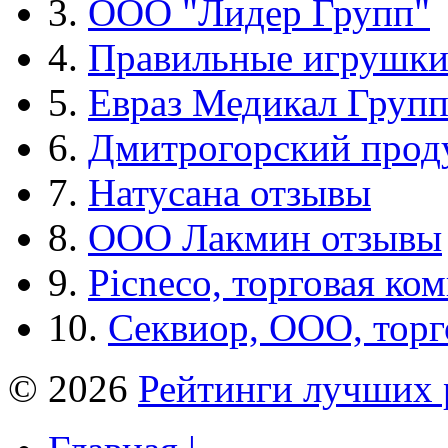
3.
ООО "Лидер Групп"
4.
Правильные игрушк
5.
Евраз Медикал Груп
6.
Дмитрогорский прод
7.
Натусана отзывы
8.
ООО Лакмин отзывы
9.
Picneco, торговая ко
10.
Секвиор, ООО, тор
© 2026
Рейтинги лучших 