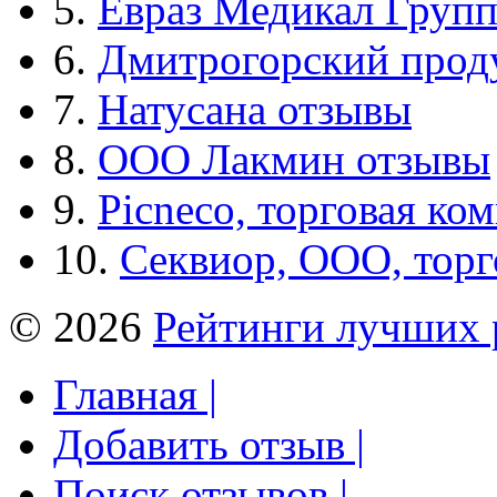
5.
Евраз Медикал Груп
6.
Дмитрогорский прод
7.
Натусана отзывы
8.
ООО Лакмин отзывы
9.
Picneco, торговая ко
10.
Секвиор, ООО, тор
© 2026
Рейтинги лучших 
Главная |
Добавить отзыв |
Поиск отзывов |