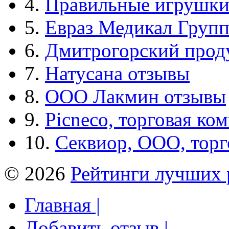
4.
Правильные игрушк
5.
Евраз Медикал Груп
6.
Дмитрогорский прод
7.
Натусана отзывы
8.
ООО Лакмин отзывы
9.
Picneco, торговая ко
10.
Секвиор, ООО, тор
© 2026
Рейтинги лучших 
Главная |
Добавить отзыв |